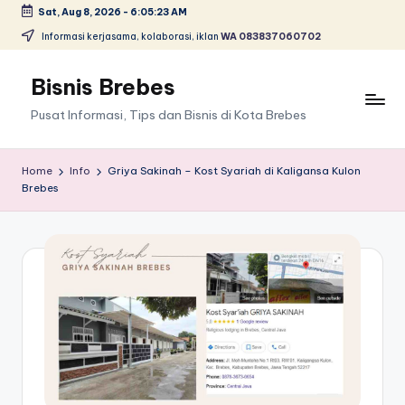
Sat, Aug 8, 2026
-
6:05:23 AM
Skip
Informasi kerjasama, kolaborasi, iklan
WA 083837060702
to
content
Bisnis Brebes
Pusat Informasi, Tips dan Bisnis di Kota Brebes
Home
Info
Griya Sakinah – Kost Syariah di Kaligansa Kulon
Brebes