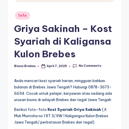
Posted
Info
in
Griya Sakinah – Kost
Syariah di Kaligansa
Kulon Brebes
No Comments
Bisnis Brebes
April 7, 2025
Posted
by
Anda mencari kost syariah harian, mingguan bahkan
bulanan di Brebes Jawa Tengah? Hubungi 0878-3673-
6654. Cocok untuk pelajar, karyawan atau sedang ada
urusan bisnis di wilayah Brebes dan tegal Jawa Tengah.
Berikut foto-foto
Kost Syariah Griya Sakinah
(Jl.
Muh Muntoha no 1 RT 3/ RW 1 Kaligangsa Kulon Brebes
Jawa Tengah/ perbatasan Brebes dan tegal)