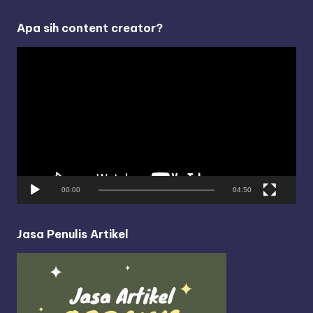
Apa sih content creator?
V
i
d
e
o
P
l
a
y
00:00
04:50
e
r
Jasa Penulis Artikel