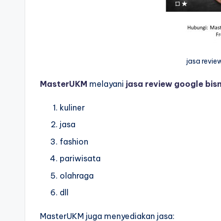
jasa revie
MasterUKM
melayani
jasa review google bisn
kuliner
jasa
fashion
pariwisata
olahraga
dll
MasterUKM juga menyediakan jasa: