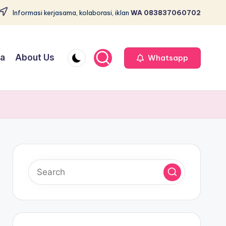
Informasi kerjasama, kolaborasi, iklan
WA 083837060702
ja
About Us
Whatsapp