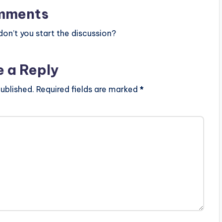
mments
n’t you start the discussion?
e a Reply
ublished.
Required fields are marked
*