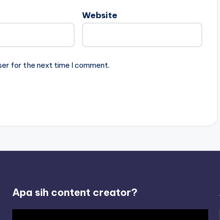
Website
ser for the next time I comment.
Apa sih content creator?
V