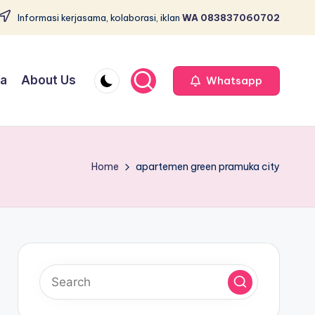
Informasi kerjasama, kolaborasi, iklan
WA 083837060702
ja
About Us
Whatsapp
Home
apartemen green pramuka city