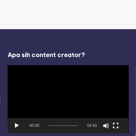
Apa sih content creator?
V
i
d
e
o
P
l
00:00
04:50
a