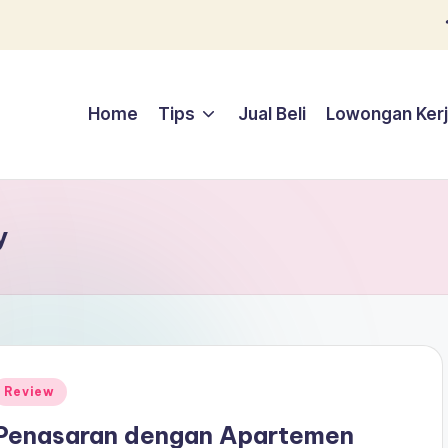
Home
Tips
Jual Beli
Lowongan Ker
y
Posted
Review
n
Penasaran dengan Apartemen