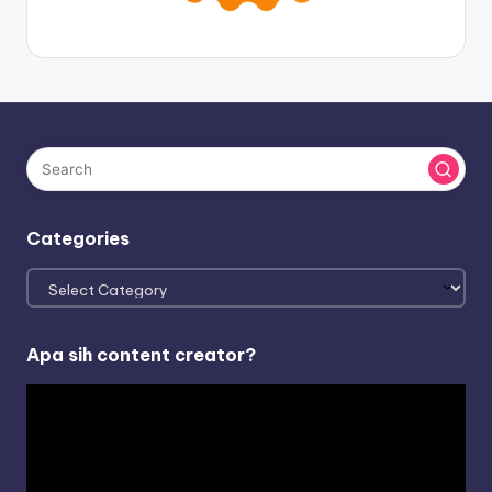
Categories
Categories
Apa sih content creator?
V
i
d
e