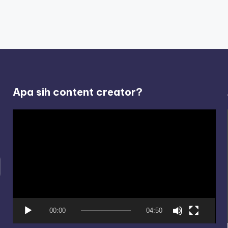
Apa sih content creator?
V
i
d
e
o
P
l
00:00
04:50
a