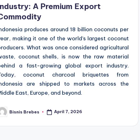
Industry: A Premium Export
Commodity
Indonesia produces around 18 billion coconuts per
year, making it one of the world’s largest coconut
producers. What was once considered agricultural
waste, coconut shells, is now the raw material
behind a fast-growing global export industry.
Today, coconut charcoal briquettes from
Indonesia are shipped to markets across the
Middle East, Europe, and beyond.
April 7, 2026
Bisnis Brebes
osted
y