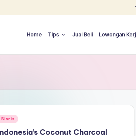
Home
Tips
Jual Beli
Lowongan Ker
Posted
Bisnis
n
Indonesia’s Coconut Charcoal