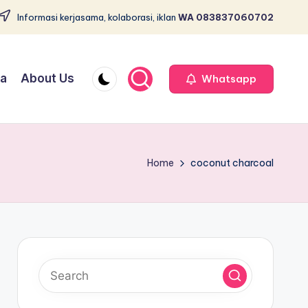
Informasi kerjasama, kolaborasi, iklan
WA 083837060702
ja
About Us
Whatsapp
Home
coconut charcoal