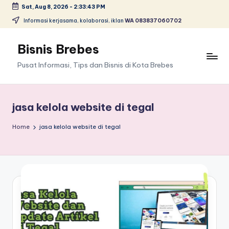
Sat, Aug 8, 2026
-
2:33:43 PM
Skip
Informasi kerjasama, kolaborasi, iklan
WA 083837060702
to
content
Bisnis Brebes
Pusat Informasi, Tips dan Bisnis di Kota Brebes
jasa kelola website di tegal
Home
jasa kelola website di tegal