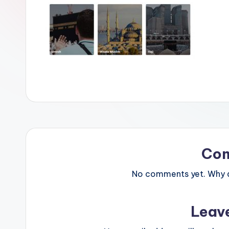
Co
No comments yet. Why do
Leav