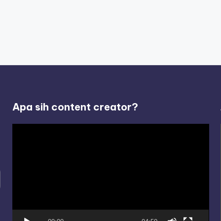
Apa sih content creator?
V
i
d
e
o
P
l