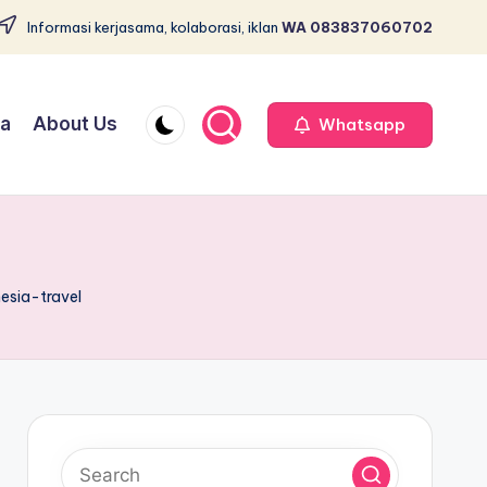
Informasi kerjasama, kolaborasi, iklan
WA 083837060702
ja
About Us
Whatsapp
sia-travel