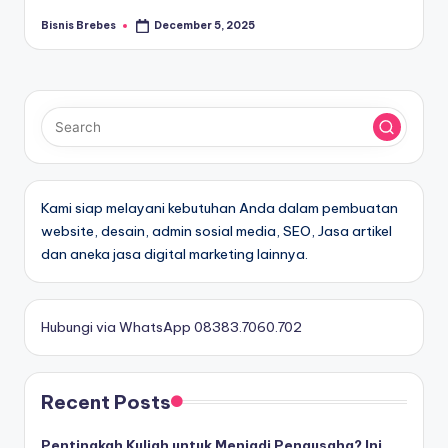
Bisnis Brebes
December 5, 2025
Posted
by
Kami siap melayani kebutuhan Anda dalam pembuatan
website, desain, admin sosial media, SEO, Jasa artikel
dan aneka jasa digital marketing lainnya.
Hubungi via WhatsApp 08383.7060.702
Recent Posts
Pentingkah Kuliah untuk Menjadi Pengusaha? Ini