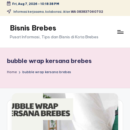
Fri, Aug 7, 2026
-
10:18:38 PM
Skip
Informasi kerjasama, kolaborasi, iklan
WA 083837060702
to
content
Bisnis Brebes
Pusat Informasi, Tips dan Bisnis di Kota Brebes
bubble wrap kersana brebes
Home
bubble wrap kersana brebes