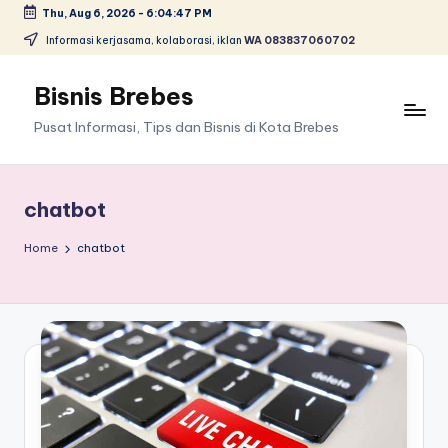
Thu, Aug 6, 2026
-
6:04:47 PM
Skip
Informasi kerjasama, kolaborasi, iklan
WA 083837060702
to
content
Bisnis Brebes
Pusat Informasi, Tips dan Bisnis di Kota Brebes
chatbot
Home
chatbot