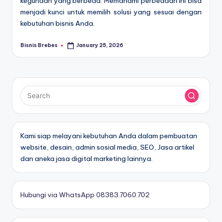
kegunaan yang berbeda. Memahami perbedaan ini bisa
menjadi kunci untuk memilih solusi yang sesuai dengan
kebutuhan bisnis Anda.
Bisnis Brebes
January 25, 2026
Posted
by
Kami siap melayani kebutuhan Anda dalam pembuatan
website, desain, admin sosial media, SEO, Jasa artikel
dan aneka jasa digital marketing lainnya.
Hubungi via WhatsApp 08383.7060.702