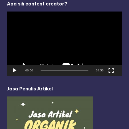
Apa sih content creator?
V
i
d
e
o
P
l
a
y
00:00
04:50
e
r
Jasa Penulis Artikel