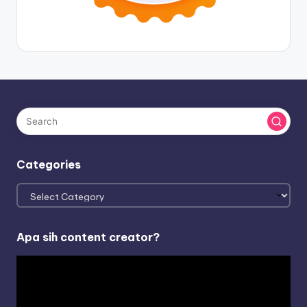
Categories
Categories
Apa sih content creator?
V
i
d