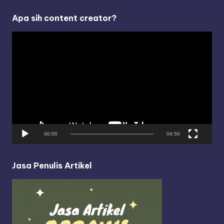
Apa sih content creator?
V
i
d
e
o
P
l
a
y
00:00
04:50
e
r
Jasa Penulis Artikel