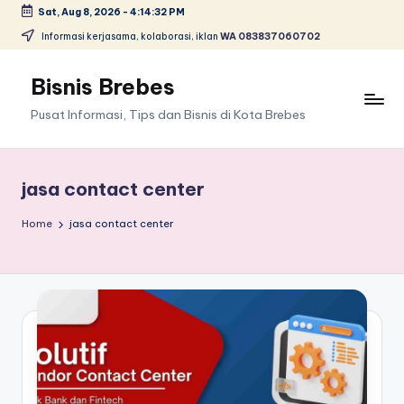
Sat, Aug 8, 2026
-
4:14:32 PM
Skip
Informasi kerjasama, kolaborasi, iklan
WA 083837060702
to
content
Bisnis Brebes
Pusat Informasi, Tips dan Bisnis di Kota Brebes
jasa contact center
Home
jasa contact center