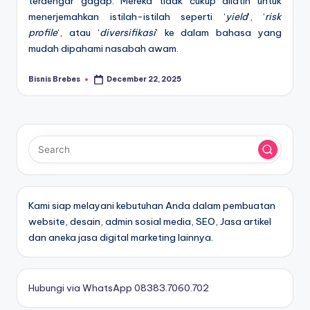
terdengar gagap. Mereka tidak cukup dilatih untuk
menerjemahkan istilah-istilah seperti ‘
yield
‘, ‘
risk
profile
‘, atau ‘
diversifikasi
‘ ke dalam bahasa yang
mudah dipahami nasabah awam.
Bisnis Brebes
December 22, 2025
Posted
by
Kami siap melayani kebutuhan Anda dalam pembuatan
website, desain, admin sosial media, SEO, Jasa artikel
dan aneka jasa digital marketing lainnya.
Hubungi via WhatsApp 08383.7060.702