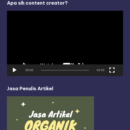
Apa sih content creator?
V
i
d
e
o
P
l
a
y
00:00
04:50
e
r
Jasa Penulis Artikel