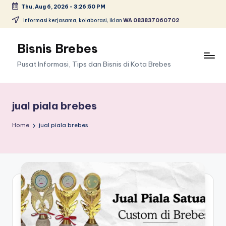
Thu, Aug 6, 2026
-
3:26:50 PM
Skip
Informasi kerjasama, kolaborasi, iklan
WA 083837060702
to
content
Bisnis Brebes
Pusat Informasi, Tips dan Bisnis di Kota Brebes
jual piala brebes
Home
jual piala brebes