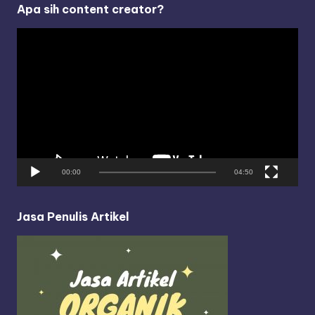
Apa sih content creator?
V
i
d
e
o
P
l
a
y
00:00
04:50
e
r
Jasa Penulis Artikel