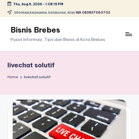
Thu, Aug 6, 2026
-
1:08:15 PM
Skip
Informasi kerjasama, kolaborasi, iklan
WA 083837060702
to
content
Bisnis Brebes
Pusat Informasi, Tips dan Bisnis di Kota Brebes
livechat solutif
Home
livechat solutif