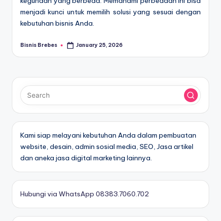
kegunaan yang berbeda. Memahami perbedaan ini bisa
menjadi kunci untuk memilih solusi yang sesuai dengan
kebutuhan bisnis Anda.
Bisnis Brebes
January 25, 2026
Posted
by
Kami siap melayani kebutuhan Anda dalam pembuatan
website, desain, admin sosial media, SEO, Jasa artikel
dan aneka jasa digital marketing lainnya.
Hubungi via WhatsApp 08383.7060.702