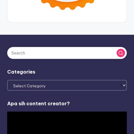
Categories
Categories
Apa sih content creator?
V
i
d