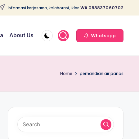
Informasi kerjasama, kolaborasi, iklan
WA 083837060702
ja
About Us
Whatsapp
Home
pemandian air panas