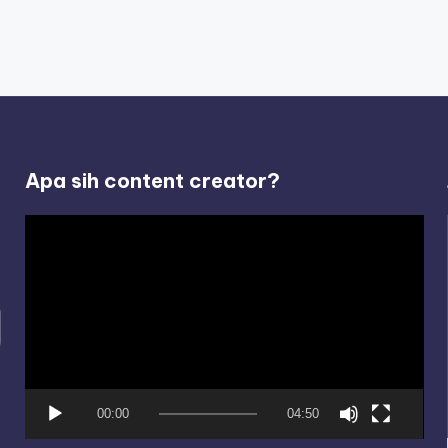
Apa sih content creator?
V
i
d
e
o
P
l
00:00
04:50
a