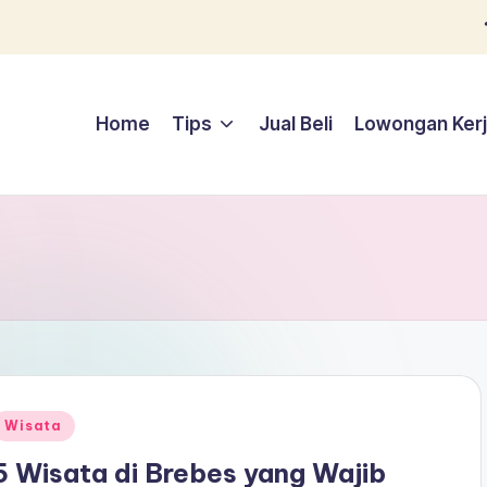
Home
Tips
Jual Beli
Lowongan Ker
Posted
Wisata
n
5 Wisata di Brebes yang Wajib