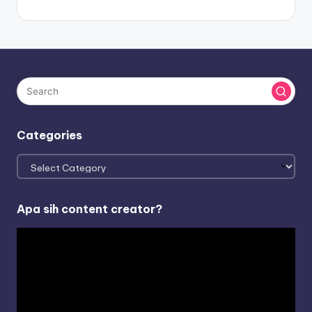
Categories
Categories
Apa sih content creator?
V
i
d
e
o