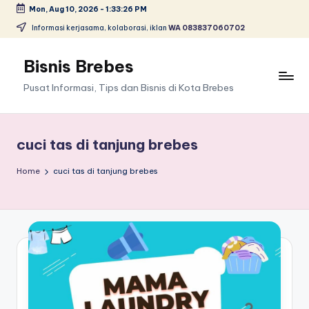
Mon, Aug 10, 2026
-
1:33:27 PM
Skip
Informasi kerjasama, kolaborasi, iklan
WA 083837060702
to
content
Bisnis Brebes
Pusat Informasi, Tips dan Bisnis di Kota Brebes
cuci tas di tanjung brebes
Home
cuci tas di tanjung brebes