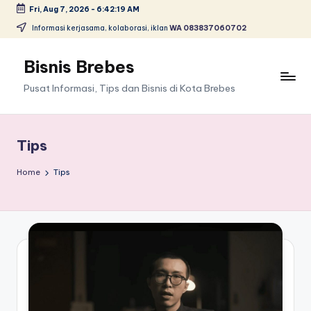
Fri, Aug 7, 2026
-
6:42:20 AM
Skip
Informasi kerjasama, kolaborasi, iklan
WA 083837060702
to
content
Bisnis Brebes
Pusat Informasi, Tips dan Bisnis di Kota Brebes
Tips
Home
Tips