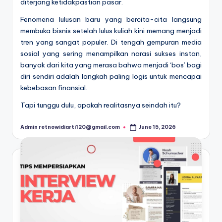
diterjang ketidakpastian pasar.
Fenomena lulusan baru yang bercita-cita langsung
membuka bisnis setelah lulus kuliah kini memang menjadi
tren yang sangat populer. Di tengah gempuran media
sosial yang sering menampilkan narasi sukses instan,
banyak dari kita yang merasa bahwa menjadi ‘bos’ bagi
diri sendiri adalah langkah paling logis untuk mencapai
kebebasan finansial.
Tapi tunggu dulu, apakah realitasnya seindah itu?
Admin retnowidiarti120@gmail.com
June 15, 2026
Posted
by