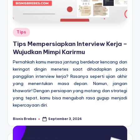
Posted
Tips
in
Tips Mempersiapkan Interview Kerja –
Wujudkan Mimpi Karirmu
Pernahkah kamu merasa jantung berdebar kencang dan
keringat dingin menetes saat dihadapkan pada
panggilan interview kerja? Rasanya seperti ujian akhir
yang menentukan masa depan. Namun, jangan
khawatir! Dengan persiapan yang matang dan strategi
yang tepat, kamu bisa mengubah rasa gugup menjadi
kepercayaan diri.
Bisnis Brebes
September 3, 2024
Posted
by