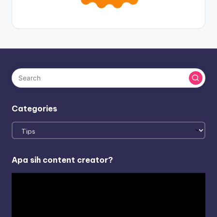
Categories
Categories
Apa sih content creator?
V
i
d
e