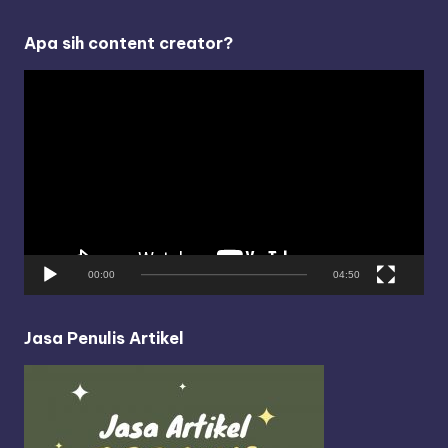
Apa sih content creator?
V
i
d
e
o
P
l
a
y
00:00
04:50
e
r
Jasa Penulis Artikel