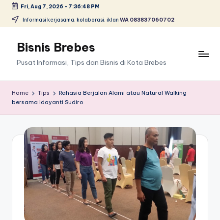
Fri, Aug 7, 2026
-
7:36:49 PM
Skip
Informasi kerjasama, kolaborasi, iklan
WA 083837060702
to
content
Bisnis Brebes
Pusat Informasi, Tips dan Bisnis di Kota Brebes
Home
Tips
Rahasia Berjalan Alami atau Natural Walking
bersama Idayanti Sudiro