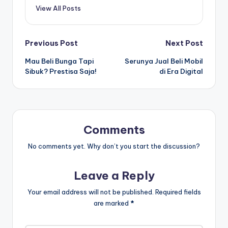
View All Posts
Post
Previous Post
Next Post
Mau Beli Bunga Tapi
Serunya Jual Beli Mobil
navigation
Sibuk? Prestisa Saja!
di Era Digital
Comments
No comments yet. Why don’t you start the discussion?
Leave a Reply
Your email address will not be published.
Required fields
are marked
*