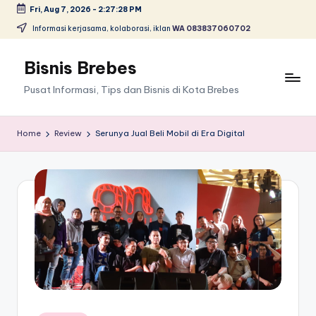
Fri, Aug 7, 2026
-
2:27:28 PM
Skip
Informasi kerjasama, kolaborasi, iklan
WA 083837060702
to
content
Bisnis Brebes
Pusat Informasi, Tips dan Bisnis di Kota Brebes
Home
Review
Serunya Jual Beli Mobil di Era Digital