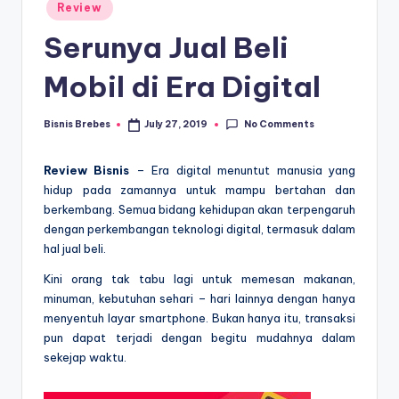
Posted
Review
in
Serunya Jual Beli
Mobil di Era Digital
No Comments
Bisnis Brebes
July 27, 2019
Posted
by
Review Bisnis
– Era digital menuntut manusia yang
hidup pada zamannya untuk mampu bertahan dan
berkembang. Semua bidang kehidupan akan terpengaruh
dengan perkembangan teknologi digital, termasuk dalam
hal jual beli.
Kini orang tak tabu lagi untuk memesan makanan,
minuman, kebutuhan sehari – hari lainnya dengan hanya
menyentuh layar smartphone. Bukan hanya itu, transaksi
pun dapat terjadi dengan begitu mudahnya dalam
sekejap waktu.