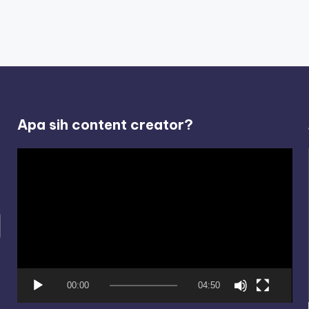
Apa sih content creator?
V
i
d
e
o
P
l
00:00
04:50
a