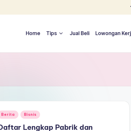
Home
Tips
Jual Beli
Lowongan Ker
Posted
Berita
Bisnis
n
Daftar Lengkap Pabrik dan