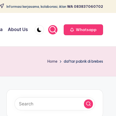
Informasi kerjasama, kolaborasi, iklan
WA 083837060702
ja
About Us
Whatsapp
Home
daftar pabrik di brebes