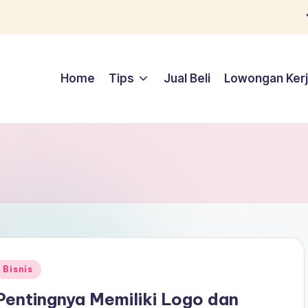
Home
Tips
Jual Beli
Lowongan Ker
Posted
Bisnis
n
Pentingnya Memiliki Logo dan