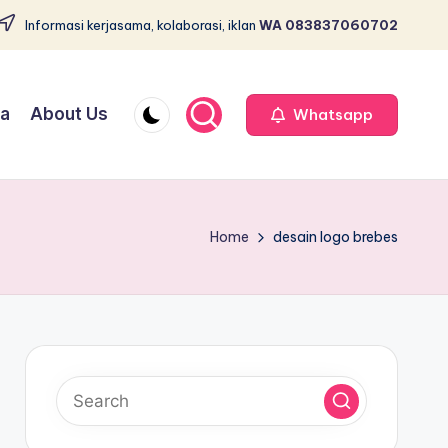
Informasi kerjasama, kolaborasi, iklan
WA 083837060702
ja
About Us
Whatsapp
Home
desain logo brebes