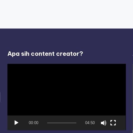
Apa sih content creator?
V
i
d
e
o
P
l
00:00
04:50
a