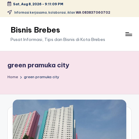
Sat, Aug 8, 2026
-
9:11:09 PM
Skip
Informasi kerjasama, kolaborasi, iklan
WA 083837060702
to
content
Bisnis Brebes
Pusat Informasi, Tips dan Bisnis di Kota Brebes
green pramuka city
Home
green pramuka city