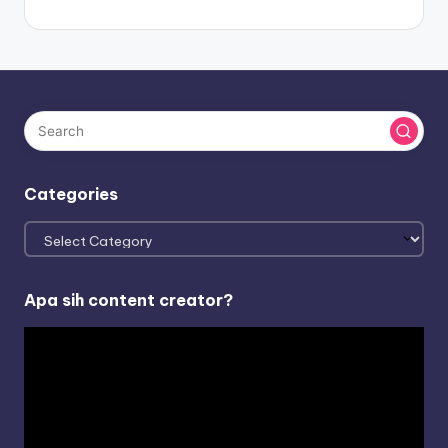
Categories
Categories
Apa sih content creator?
V
i
d
e
o