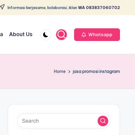
Informasi kerjasama, kolaborasi, iklan
WA 083837060702
ja
About Us
Whatsapp
Home
jasa promosi instagram