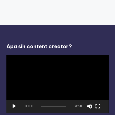
Apa sih content creator?
V
i
d
e
o
P
l
00:00
04:50
a