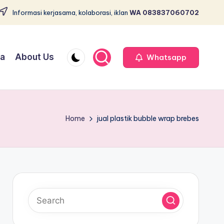
Informasi kerjasama, kolaborasi, iklan
WA 083837060702
ja
About Us
Whatsapp
Home
jual plastik bubble wrap brebes