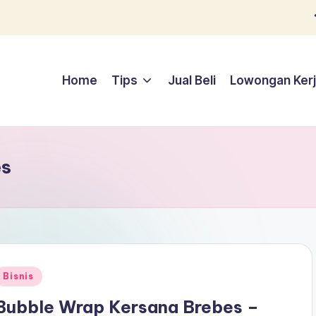
Home
Tips
Jual Beli
Lowongan Ker
es
Posted
Bisnis
n
Bubble Wrap Kersana Brebes –