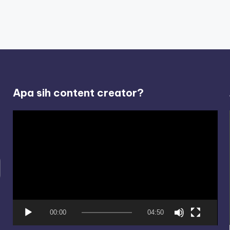
Apa sih content creator?
V
i
d
e
o
P
l
00:00
04:50
a