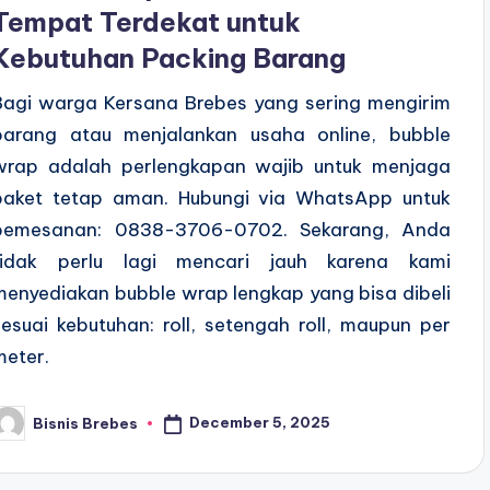
Tempat Terdekat untuk
Kebutuhan Packing Barang
Bagi warga Kersana Brebes yang sering mengirim
barang atau menjalankan usaha online, bubble
wrap adalah perlengkapan wajib untuk menjaga
paket tetap aman. Hubungi via WhatsApp untuk
pemesanan: 0838-3706-0702. Sekarang, Anda
tidak perlu lagi mencari jauh karena kami
menyediakan bubble wrap lengkap yang bisa dibeli
sesuai kebutuhan: roll, setengah roll, maupun per
meter.
December 5, 2025
Bisnis Brebes
osted
y