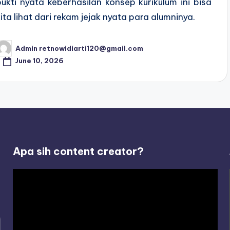
bukti nyata keberhasilan konsep kurikulum ini bisa
kita lihat dari rekam jejak nyata para alumninya.
Admin retnowidiarti120@gmail.com
osted
y
June 10, 2026
Apa sih content creator?
V
i
d
e