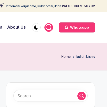
Informasi kerjasama, kolaborasi, iklan
WA 083837060702
ja
About Us
Whatsapp
Home
kuliah bisnis