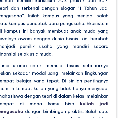
Usman memiliki kurikulum 70% praktik dan 30%
teori dan terkenal dengan slogan “1 Tahun Jadi
Pengusaha”. Inilah kampus yang menjadi salah
satu kampus pencetak para pengusaha. Ekosistem
di kampus ini banyak membuat anak muda yang
awalnya awam dengan dunia bisnis, kini berubah
menjadi pemilik usaha yang mandiri secara
finansial sejak usia muda.
Kunci utama untuk memulai bisnis sebenarnya
bukan sekadar modal uang, melainkan lingkungan
tempat belajar yang tepat. Di sinilah pentingnya
memilih tempat kuliah yang tidak hanya menyuapi
mahasiswa dengan teori di dalam kelas, melainkan
tempat di mana kamu bisa
kuliah jadi
pengusaha
dengan bimbingan praktis. Salah satu