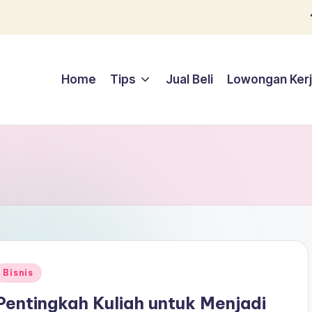
Home
Tips
Jual Beli
Lowongan Ker
Posted
Bisnis
n
Pentingkah Kuliah untuk Menjadi