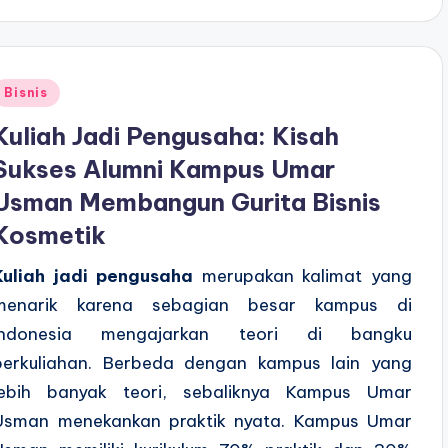
Posted
Bisnis
n
Kuliah Jadi Pengusaha: Kisah
Sukses Alumni Kampus Umar
Usman Membangun Gurita Bisnis
Kosmetik
Kuliah jadi pengusaha
merupakan kalimat yang
menarik karena sebagian besar kampus di
Indonesia mengajarkan teori di bangku
perkuliahan. Berbeda dengan kampus lain yang
lebih banyak teori, sebaliknya Kampus Umar
Usman menekankan praktik nyata. Kampus Umar