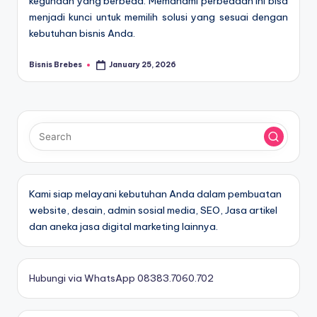
kegunaan yang berbeda. Memahami perbedaan ini bisa
menjadi kunci untuk memilih solusi yang sesuai dengan
kebutuhan bisnis Anda.
Bisnis Brebes
January 25, 2026
Posted
by
Kami siap melayani kebutuhan Anda dalam pembuatan
website, desain, admin sosial media, SEO, Jasa artikel
dan aneka jasa digital marketing lainnya.
Hubungi via WhatsApp 08383.7060.702