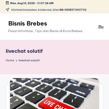
Mon, Aug 10, 2026
-
11:07:24 AM
Skip
Informasi kerjasama, kolaborasi, iklan
WA 083837060702
to
content
Bisnis Brebes
Pusat Informasi, Tips dan Bisnis di Kota Brebes
livechat solutif
Home
livechat solutif