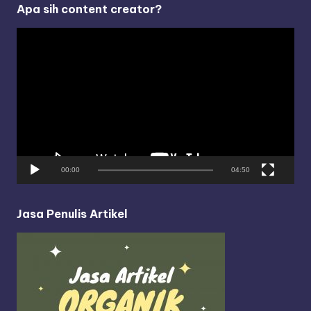
Apa sih content creator?
V
i
d
e
o
P
l
a
y
00:00
04:50
e
r
Jasa Penulis Artikel