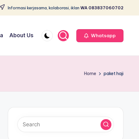
Informasi kerjasama, kolaborasi, iklan
WA 083837060702
ja
About Us
Whatsapp
Home
paket haji