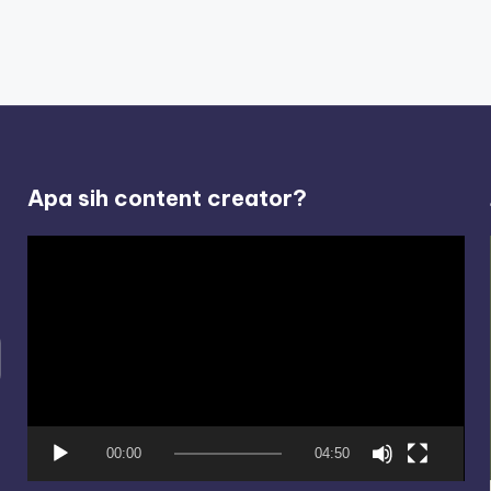
Apa sih content creator?
V
i
d
e
o
P
l
00:00
04:50
a