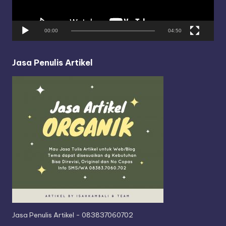
l
a
y
00:00
04:50
e
r
Jasa Penulis Artikel
Jasa Penulis Artikel - 083837060702