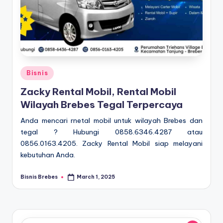
Posted
Bisnis
in
Zacky Rental Mobil, Rental Mobil
Wilayah Brebes Tegal Terpercaya
Anda mencari rnetal mobil untuk wilayah Brebes dan
tegal ? Hubungi 0858.6346.4287 atau
0856.0163.4205. Zacky Rental Mobil siap melayani
kebutuhan Anda.
Bisnis Brebes
March 1, 2025
Posted
by