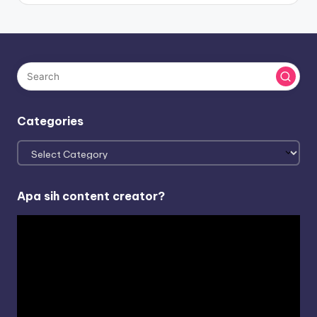
Categories
Categories
Apa sih content creator?
V
i
d
e
o
P