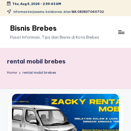
Thu, Aug 6, 2026
-
2:59:43 AM
Skip
Informasi kerjasama, kolaborasi, iklan
WA 083837060702
to
content
Bisnis Brebes
Pusat Informasi, Tips dan Bisnis di Kota Brebes
rental mobil brebes
Home
rental mobil brebes