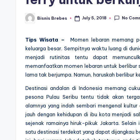
No Com
July 5, 2018
Bisnis Brebes
Posted
by
Tips Wisata –
Momen lebaran memang pali
keluarga besar. Sempitnya waktu luang di dun
menjadi rutinitas tentu dapat memunculk
memanfaatkan momen lebaran untuk berlibur s
lama tak berjumpa. Namun, haruskah berlibur k
Destinasi andalan di Indonesia memang cuk
pesona Pulau Seribu tentu tidak akan terga
alamnya yang indah sembari mengenal kultur
jauh dengan kehidupan di ibu kota menjadi sa
sejenak ramainya hiruk-pikuk Jakarta. Selain 
satu destinasi terdekat yang dapat dijangkau 