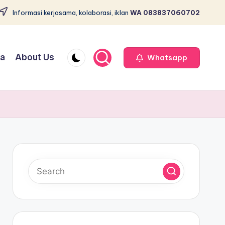
Informasi kerjasama, kolaborasi, iklan
WA 083837060702
ja
About Us
Whatsapp