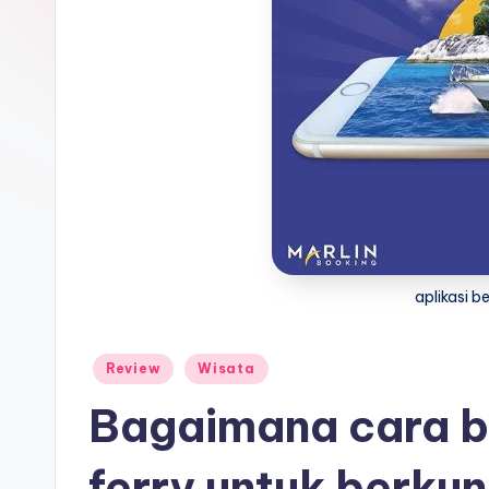
aplikasi be
Posted
Review
Wisata
in
Bagaimana cara bo
ferry untuk berkun