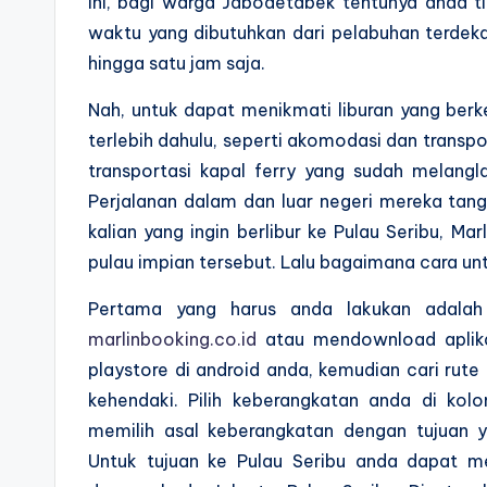
ini, bagi warga Jabodetabek tentunya anda t
waktu yang dibutuhkan dari pelabuhan terdek
hingga satu jam saja.
Nah, untuk dapat menikmati liburan yang berk
terlebih dahulu, seperti akomodasi dan transpor
transportasi kapal ferry yang sudah melangl
Perjalanan dalam dan luar negeri mereka tan
kalian yang ingin berlibur ke Pulau Seribu, M
pulau impian tersebut. Lalu bagaimana cara u
Pertama yang harus anda lakukan adalah
marlinbooking.co.id
atau mendownload aplikas
playstore di android anda, kemudian cari rute
kehendaki. Pilih keberangkatan anda di kol
memilih asal keberangkatan dengan tujuan 
Untuk tujuan ke Pulau Seribu anda dapat m