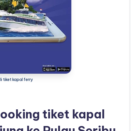
li tiket kapal ferry
oking tiket kapal
jung ke Pulau Seribu