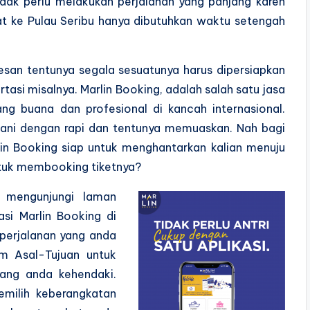
idak perlu melakukan perjalanan yang panjang karen
at ke Pulau Seribu hanya dibutuhkan waktu setengah
esan tentunya segala sesuatunya harus dipersiapkan
tasi misalnya. Marlin Booking, adalah salah satu jasa
ang buana dan profesional di kancah internasional.
gani dengan rapi dan tentunya memuaskan. Nah bagi
arlin Booking siap untuk menghantarkan kalian menuju
ntuk membooking tiketnya?
 mengunjungi laman
i Marlin Booking di
 perjalanan yang anda
om Asal-Tujuan untuk
yang anda kehendaki.
emilih keberangkatan