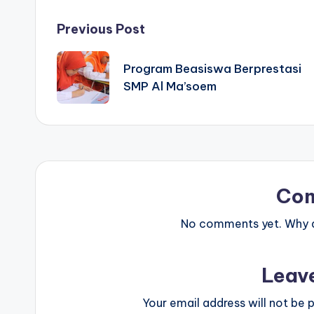
Post
Previous Post
navigation
Program Beasiswa Berprestasi
SMP Al Ma’soem
Co
No comments yet. Why do
Leav
Your email address will not be p