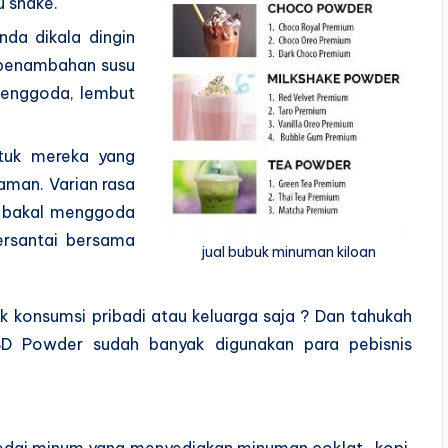
u shake.
nda dikala dingin
 penambahan susu
menggoda, lembut
tuk mereka yang
aman. Varian rasa
ha bakal menggoda
rsantai bersama
jual bubuk minuman kiloan
 konsumsi pribadi atau keluarga saja ? Dan tahukah
D Powder sudah banyak digunakan para pebisnis
-kedai minum yang menyediakan minuman coklat , kopi,