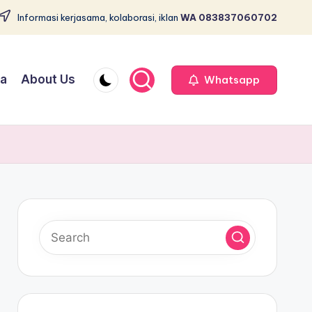
Informasi kerjasama, kolaborasi, iklan
WA 083837060702
ja
About Us
Whatsapp