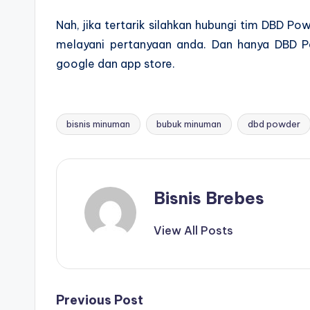
Nah, jika tertarik silahkan hubungi tim DBD Po
melayani pertanyaan anda. Dan hanya DBD P
google dan app store.
bisnis minuman
bubuk minuman
dbd powder
Tags:
Bisnis Brebes
View All Posts
Post
Previous Post