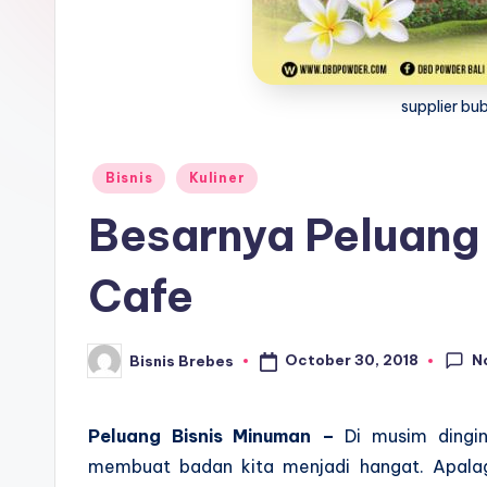
supplier bu
Posted
Bisnis
Kuliner
in
Besarnya Peluang 
Cafe
N
October 30, 2018
Bisnis Brebes
Posted
by
Peluang Bisnis Minuman –
Di musim dingin
membuat badan kita menjadi hangat. Apalag