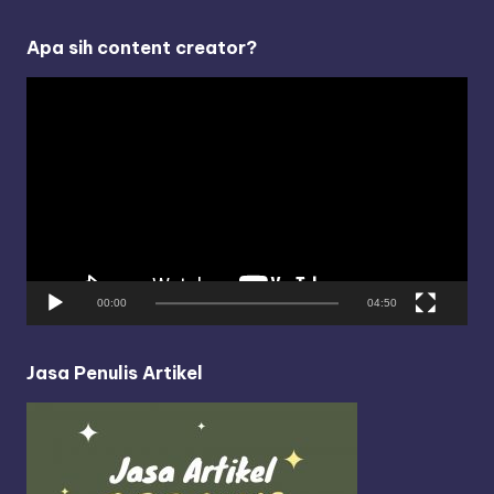
Apa sih content creator?
V
i
d
e
o
P
l
a
y
00:00
04:50
e
r
Jasa Penulis Artikel