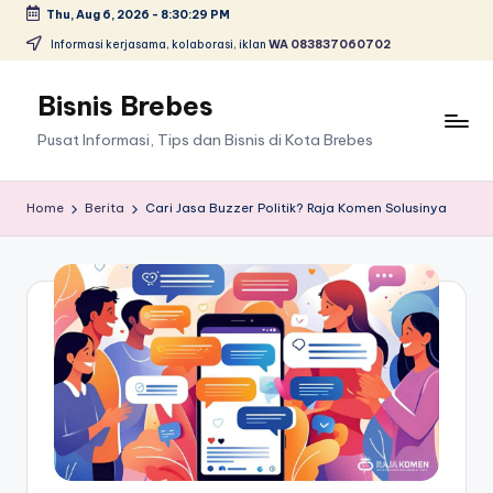
Thu, Aug 6, 2026
-
8:30:30 PM
Skip
Informasi kerjasama, kolaborasi, iklan
WA 083837060702
to
content
Bisnis Brebes
Pusat Informasi, Tips dan Bisnis di Kota Brebes
Home
Berita
Cari Jasa Buzzer Politik? Raja Komen Solusinya