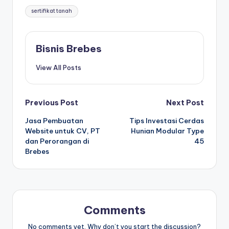
Tags:
sertifikat tanah
Bisnis Brebes
View All Posts
Post
Previous Post
Next Post
Jasa Pembuatan
Tips Investasi Cerdas
navigation
Website untuk CV, PT
Hunian Modular Type
dan Perorangan di
45
Brebes
Comments
No comments yet. Why don’t you start the discussion?