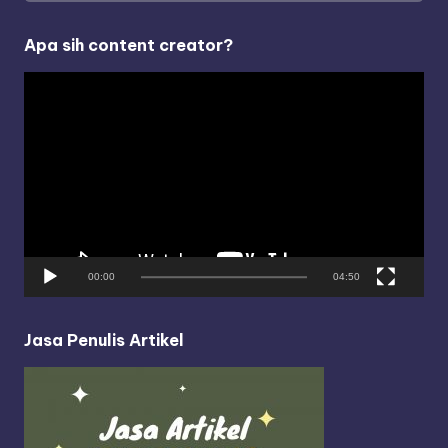
Apa sih content creator?
V
i
d
e
o
P
l
a
y
00:00
04:50
e
r
Jasa Penulis Artikel