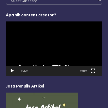
Apa sih content creator?
V
i
d
e
o
P
l
a
y
00:00
04:50
e
r
Jasa Penulis Artikel