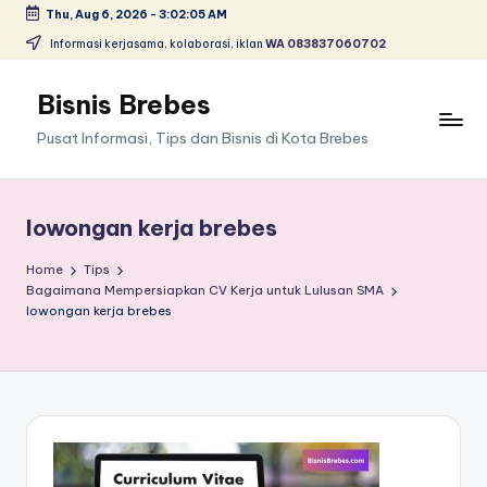
Thu, Aug 6, 2026
-
3:02:05 AM
Skip
Informasi kerjasama, kolaborasi, iklan
WA 083837060702
to
content
Bisnis Brebes
Pusat Informasi, Tips dan Bisnis di Kota Brebes
lowongan kerja brebes
Home
Tips
Bagaimana Mempersiapkan CV Kerja untuk Lulusan SMA
lowongan kerja brebes