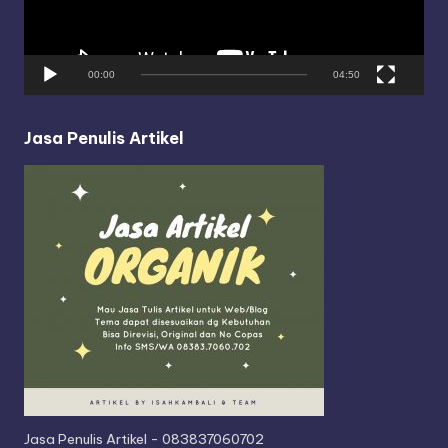
l
a
y
00:00
04:50
e
r
Jasa Penulis Artikel
Jasa Penulis Artikel - 083837060702