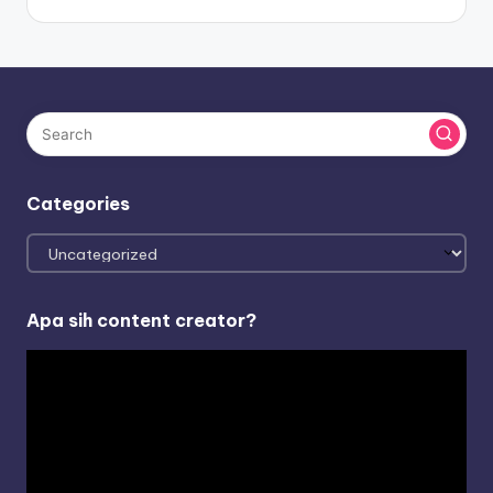
Categories
Categories
Apa sih content creator?
V
i
d
e
o
P