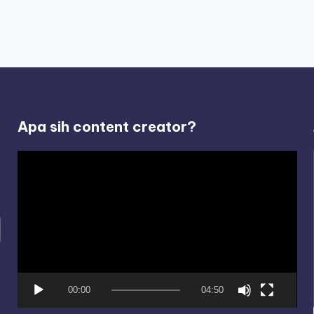
Apa sih content creator?
V
i
d
e
o
P
l
00:00
04:50
a