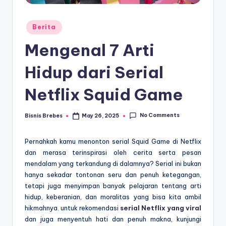
Posted
Berita
in
Mengenal 7 Arti
Hidup dari Serial
Netflix Squid Game
No Comments
Bisnis Brebes
May 26, 2025
Posted
by
Pernahkah kamu menonton serial Squid Game di Netflix
dan merasa terinspirasi oleh cerita serta pesan
mendalam yang terkandung di dalamnya? Serial ini bukan
hanya sekadar tontonan seru dan penuh ketegangan,
tetapi juga menyimpan banyak pelajaran tentang arti
hidup, keberanian, dan moralitas yang bisa kita ambil
hikmahnya. untuk rekomendasi
serial Netflix yang viral
dan juga menyentuh hati dan penuh makna, kunjungi