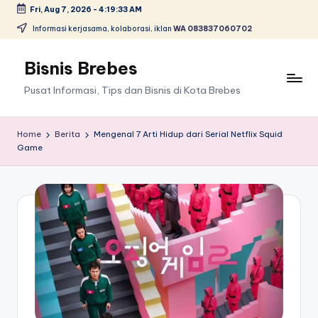
Fri, Aug 7, 2026
-
4:19:33 AM
Skip
Informasi kerjasama, kolaborasi, iklan
WA 083837060702
to
content
Bisnis Brebes
Pusat Informasi, Tips dan Bisnis di Kota Brebes
Home
Berita
Mengenal 7 Arti Hidup dari Serial Netflix Squid
Game