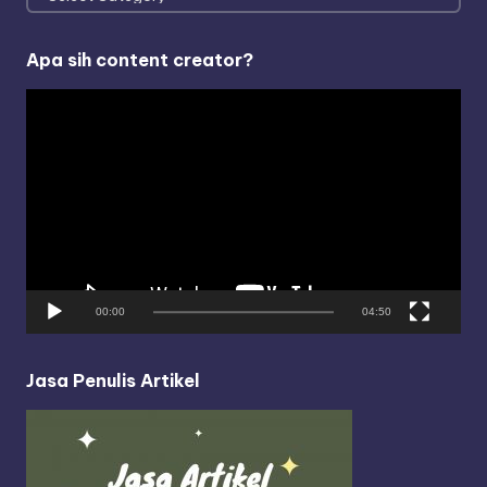
Apa sih content creator?
V
i
d
e
o
P
l
a
y
00:00
04:50
e
r
Jasa Penulis Artikel