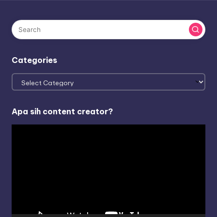
Categories
Categories
Apa sih content creator?
V
i
d
e
o
P
l
a