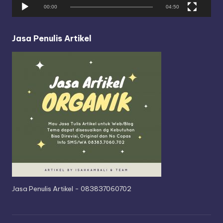
y
00:00
04:50
e
r
Jasa Penulis Artikel
Jasa Penulis Artikel - 083837060702