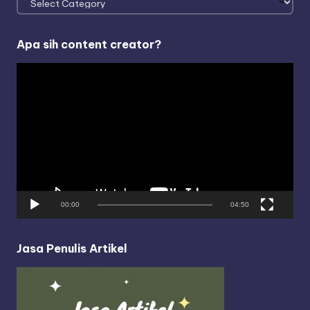
Apa sih content creator?
V
i
d
e
o
P
l
a
y
00:00
04:50
e
r
Jasa Penulis Artikel