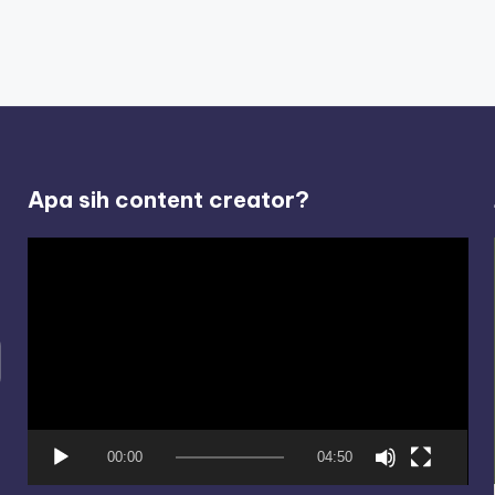
Apa sih content creator?
V
i
d
e
o
P
l
00:00
04:50
a