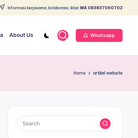
Informasi kerjasama, kolaborasi, iklan
WA 083837060702
ja
About Us
Whatsapp
Home
artikel website