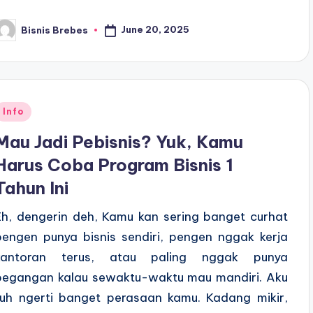
June 20, 2025
Bisnis Brebes
osted
y
Posted
Info
n
Mau Jadi Pebisnis? Yuk, Kamu
Harus Coba Program Bisnis 1
Tahun Ini
Eh, dengerin deh, Kamu kan sering banget curhat
pengen punya bisnis sendiri, pengen nggak kerja
kantoran terus, atau paling nggak punya
pegangan kalau sewaktu-waktu mau mandiri. Aku
tuh ngerti banget perasaan kamu. Kadang mikir,