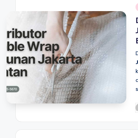
i
P
b