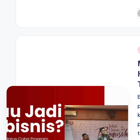
P
b
i