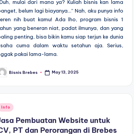
“Duh, mulai dari mana ya? Kuliah bisnis kan lama
banget, belum lagi biayanya…” Nah, aku punya info
keren nih buat kamu! Ada lho, program bisnis 1
tahun yang beneran niat, padat ilmunya, dan yang
paling penting, bisa bikin kamu siap terjun ke dunia
usaha cuma dalam waktu setahun aja. Serius,
nggak pakai lama-lama.
May 13, 2025
Bisnis Brebes
osted
y
Posted
Info
n
Jasa Pembuatan Website untuk
CV, PT dan Perorangan di Brebes