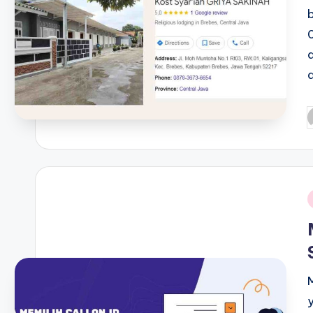
P
b
i