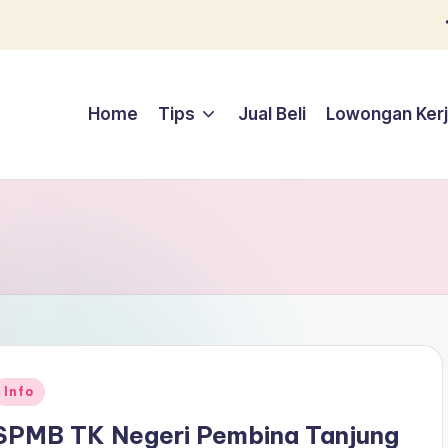
Home
Tips
Jual Beli
Lowongan Ker
Posted
Info
n
SPMB TK Negeri Pembina Tanjung