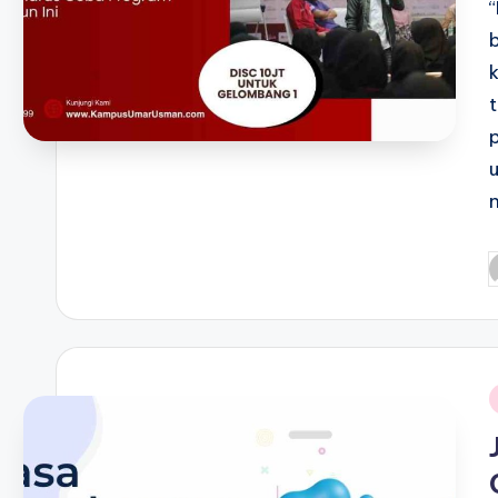
P
b
i