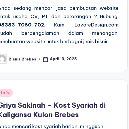
Anda sedang mencari jasa pembuatan website
untuk usaha CV, PT dan perorangan ? Hubungi
08383-7060-702
. Kami LavareDesign.com
sudah berpengalaman dalam menangani
pembuatan website untuk berbagai jenis bisnis.
April 13, 2025
Bisnis Brebes
osted
y
Posted
Info
n
Griya Sakinah – Kost Syariah di
Kaligansa Kulon Brebes
Anda mencari kost syariah harian, mingguan