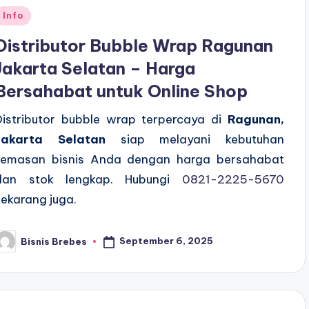
Posted
Info
n
Distributor Bubble Wrap Ragunan
Jakarta Selatan – Harga
Bersahabat untuk Online Shop
Distributor bubble wrap terpercaya di
Ragunan,
Jakarta Selatan
siap melayani kebutuhan
kemasan bisnis Anda dengan harga bersahabat
dan stok lengkap. Hubungi
0821-2225-5670
sekarang juga.
September 6, 2025
Bisnis Brebes
osted
y