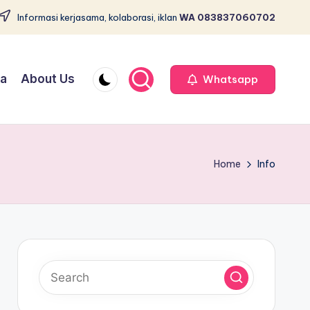
Informasi kerjasama, kolaborasi, iklan
WA 083837060702
ja
About Us
Whatsapp
Home
Info