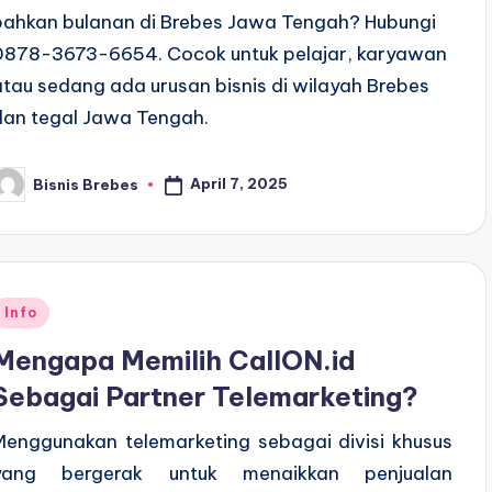
bahkan bulanan di Brebes Jawa Tengah? Hubungi
0878-3673-6654. Cocok untuk pelajar, karyawan
atau sedang ada urusan bisnis di wilayah Brebes
dan tegal Jawa Tengah.
April 7, 2025
Bisnis Brebes
osted
y
Posted
Info
n
Mengapa Memilih CallON.id
Sebagai Partner Telemarketing?
Menggunakan telemarketing sebagai divisi khusus
yang bergerak untuk menaikkan penjualan