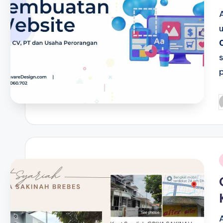
P
b
i