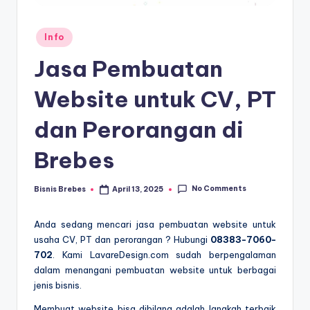
Posted
Info
in
Jasa Pembuatan
Website untuk CV, PT
dan Perorangan di
Brebes
No Comments
Bisnis Brebes
April 13, 2025
Posted
by
Anda sedang mencari jasa pembuatan website untuk
usaha CV, PT dan perorangan ? Hubungi
08383-7060-
702
. Kami LavareDesign.com sudah berpengalaman
dalam menangani pembuatan website untuk berbagai
jenis bisnis.
Membuat website bisa dibilang adalah langkah terbaik