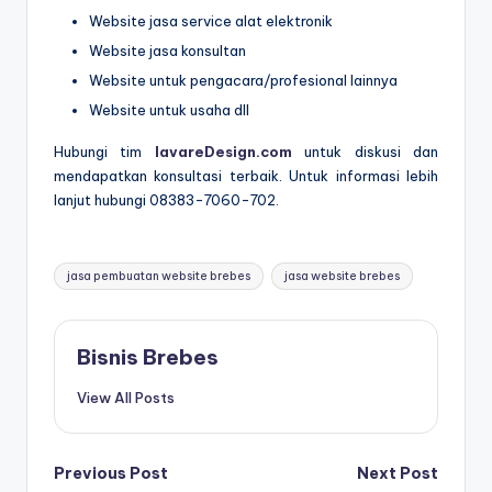
Website jasa service alat elektronik
Website jasa konsultan
Website untuk pengacara/profesional lainnya
Website untuk usaha dll
Hubungi tim
lavareDesign.com
untuk diskusi dan
mendapatkan konsultasi terbaik. Untuk informasi lebih
lanjut hubungi 08383-7060-702.
Tags:
jasa pembuatan website brebes
jasa website brebes
Bisnis Brebes
View All Posts
Post
Previous Post
Next Post