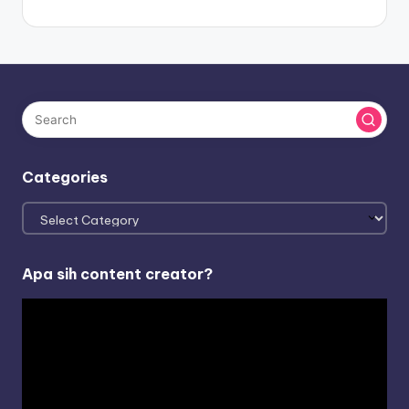
Categories
Categories
Apa sih content creator?
V
i
d
e
o