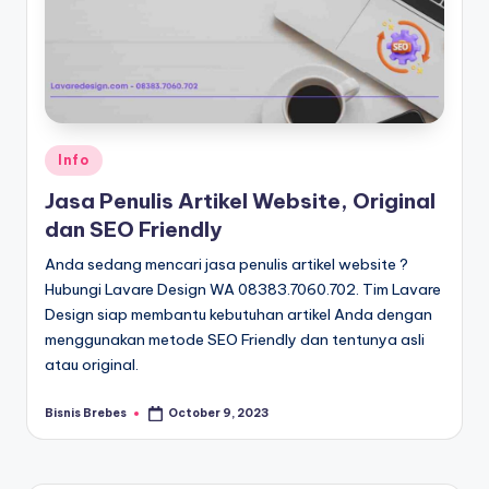
Posted
Info
in
Jasa Penulis Artikel Website, Original
dan SEO Friendly
Anda sedang mencari jasa penulis artikel website ?
Hubungi Lavare Design WA 08383.7060.702. Tim Lavare
Design siap membantu kebutuhan artikel Anda dengan
menggunakan metode SEO Friendly dan tentunya asli
atau original.
Bisnis Brebes
October 9, 2023
Posted
by