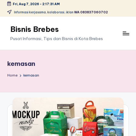
Fri, Aug 7, 2026
-
2:17:32 AM
Skip
Informasi kerjasama, kolaborasi, iklan
WA 083837060702
to
content
Bisnis Brebes
Pusat Informasi, Tips dan Bisnis di Kota Brebes
kemasan
Home
kemasan