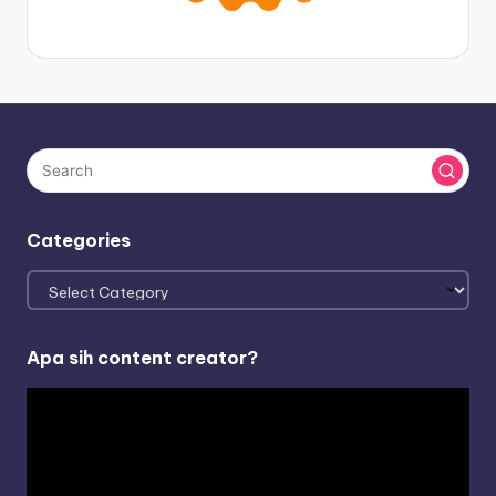
Categories
Categories
Apa sih content creator?
V
i
d
e