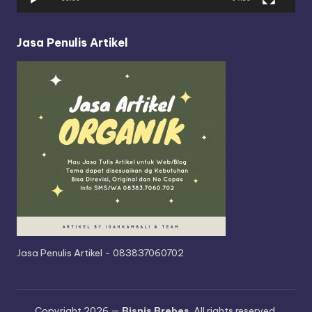
e
r
Jasa Penulis Artikel
Jasa Penulis Artikel - 083837060702
Copyright 2026 —
Bisnis Brebes
. All rights reserved.