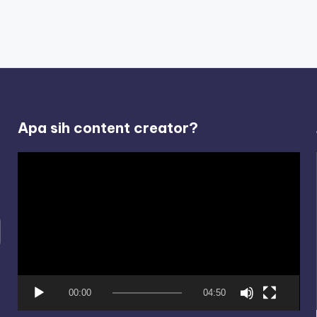
Apa sih content creator?
V
i
d
e
o
P
l
00:00
04:50
a