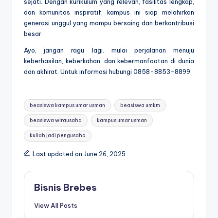
sejati. Dengan kurikulum yang relevan, fasilitas lengkap,
dan komunitas inspiratif, kampus ini siap melahirkan
generasi unggul yang mampu bersaing dan berkontribusi
besar.
Ayo, jangan ragu lagi. mulai perjalanan menuju
keberhasilan, keberkahan, dan kebermanfaatan di dunia
dan akhirat. Untuk informasi hubungi 0858-8853-8899.
Tags:
beasiswa kampus umar usman
beasiswa umkm
beasiswa wirausaha
kampus umar usman
kuliah jadi pengusaha
Last updated on June 26, 2025
Bisnis Brebes
View All Posts