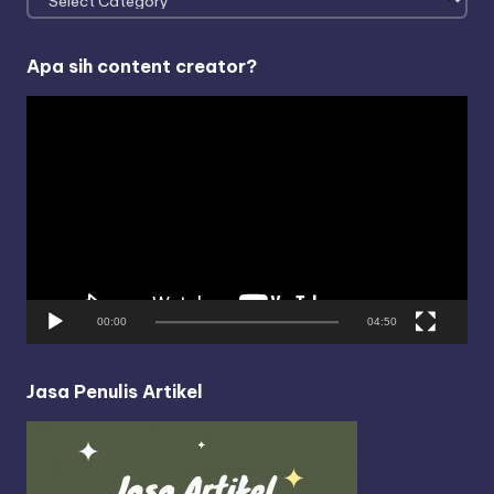
Apa sih content creator?
V
i
d
e
o
P
l
a
y
00:00
04:50
e
r
Jasa Penulis Artikel