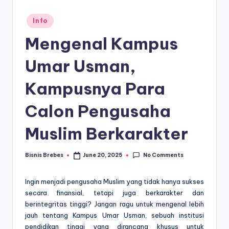
Posted
Info
in
Mengenal Kampus
Umar Usman,
Kampusnya Para
Calon Pengusaha
Muslim Berkarakter
No Comments
Bisnis Brebes
June 20, 2025
Posted
by
Ingin menjadi pengusaha Muslim yang tidak hanya sukses
secara finansial, tetapi juga berkarakter dan
berintegritas tinggi? Jangan ragu untuk mengenal lebih
jauh tentang Kampus Umar Usman, sebuah institusi
pendidikan tinggi yang dirancang khusus untuk