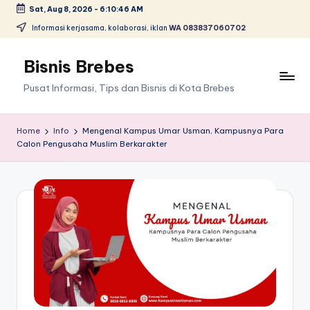
Sat, Aug 8, 2026
-
6:10:46 AM
Skip
Informasi kerjasama, kolaborasi, iklan
WA 083837060702
to
content
Bisnis Brebes
Pusat Informasi, Tips dan Bisnis di Kota Brebes
Home
Info
Mengenal Kampus Umar Usman, Kampusnya Para
Calon Pengusaha Muslim Berkarakter