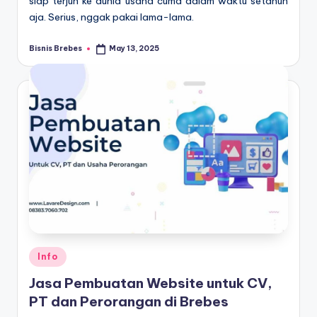
siap terjun ke dunia usaha cuma dalam waktu setahun
aja. Serius, nggak pakai lama-lama.
Bisnis Brebes
May 13, 2025
Posted
by
Posted
Info
in
Jasa Pembuatan Website untuk CV,
PT dan Perorangan di Brebes