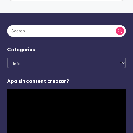
Categories
Categories
Apa sih content creator?
V
i
d
e
o
P