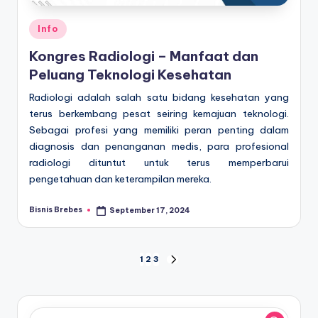
Posted
Info
in
Kongres Radiologi – Manfaat dan
Peluang Teknologi Kesehatan
Radiologi adalah salah satu bidang kesehatan yang
terus berkembang pesat seiring kemajuan teknologi.
Sebagai profesi yang memiliki peran penting dalam
diagnosis dan penanganan medis, para profesional
radiologi dituntut untuk terus memperbarui
pengetahuan dan keterampilan mereka.
Bisnis Brebes
September 17, 2024
Posted
by
Posts
1
2
3
NEXT
PAGE
pagination