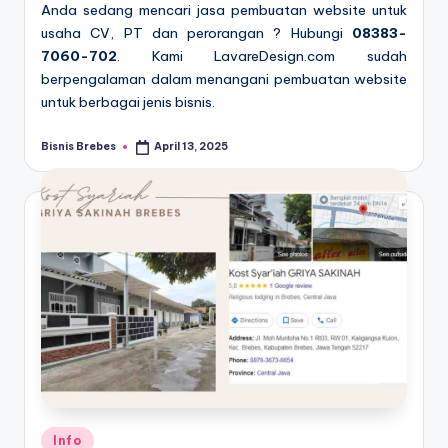
Anda sedang mencari jasa pembuatan website untuk
usaha CV, PT dan perorangan ? Hubungi
08383-
7060-702
. Kami LavareDesign.com sudah
berpengalaman dalam menangani pembuatan website
untuk berbagai jenis bisnis.
Bisnis Brebes
April 13, 2025
Posted
by
Posted
Info