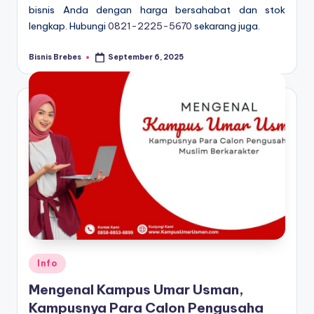
bisnis Anda dengan harga bersahabat dan stok
lengkap. Hubungi
0821-2225-5670
sekarang juga.
Bisnis Brebes
September 6, 2025
Posted
by
Posted
Info
in
Mengenal Kampus Umar Usman,
Kampusnya Para Calon Pengusaha