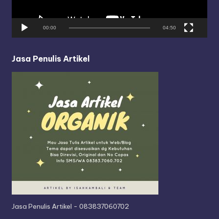
l
a
y
00:00
04:50
e
r
Jasa Penulis Artikel
Jasa Penulis Artikel - 083837060702