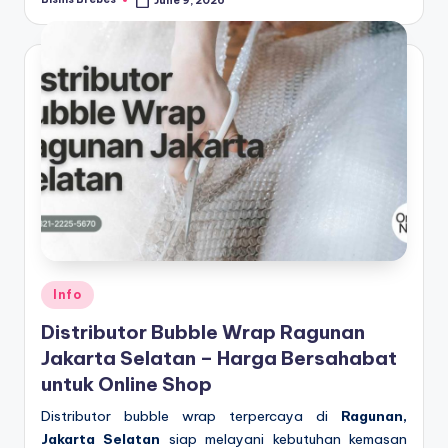
June 9, 2026
Posted
by
Posted
Info
in
Distributor Bubble Wrap Ragunan
Jakarta Selatan – Harga Bersahabat
untuk Online Shop
Distributor bubble wrap terpercaya di
Ragunan,
Jakarta Selatan
siap melayani kebutuhan kemasan