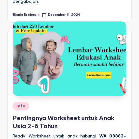
pengabdian.
Bisnis Brebes
December 11, 2024
Posted
by
Posted
Info
in
Pentingnya Worksheet untuk Anak
Usia 2-6 Tahun
Ready Worksheet untuk anak hubungi
WA 08383-