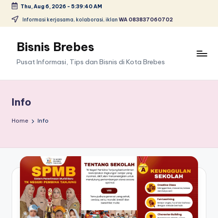
Thu, Aug 6, 2026
-
5:39:41 AM
Skip
Informasi kerjasama, kolaborasi, iklan
WA 083837060702
to
content
Bisnis Brebes
Pusat Informasi, Tips dan Bisnis di Kota Brebes
Info
Home
Info