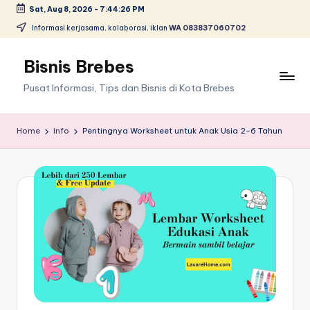
Sat, Aug 8, 2026
-
7:44:27 PM
Skip
Informasi kerjasama, kolaborasi, iklan
WA 083837060702
to
content
Bisnis Brebes
Pusat Informasi, Tips dan Bisnis di Kota Brebes
Home
Info
Pentingnya Worksheet untuk Anak Usia 2-6 Tahun