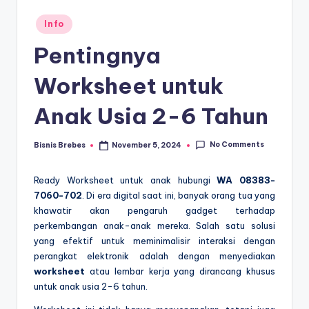
Posted
Info
in
Pentingnya
Worksheet untuk
Anak Usia 2-6 Tahun
No Comments
Bisnis Brebes
November 5, 2024
Posted
by
Ready Worksheet untuk anak hubungi
WA 08383-
7060-702
. Di era digital saat ini, banyak orang tua yang
khawatir akan pengaruh gadget terhadap
perkembangan anak-anak mereka. Salah satu solusi
yang efektif untuk meminimalisir interaksi dengan
perangkat elektronik adalah dengan menyediakan
worksheet
atau lembar kerja yang dirancang khusus
untuk anak usia 2-6 tahun.